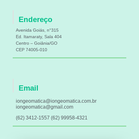
Endereço
Avenida Goiás, n°315
Ed. Itamaraty, Sala 404
Centro – Goiânia/GO
CEP 74005-010
Email
iongeomatica@iongeomatica.com.br
iongeomatica@gmail.com
(62) 3412-1557 (62) 99958-4321