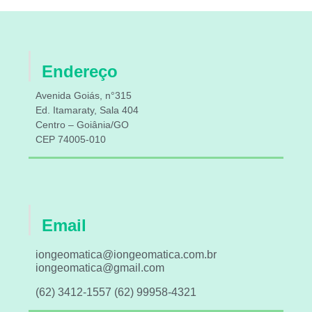
Endereço
Avenida Goiás, n°315
Ed. Itamaraty, Sala 404
Centro – Goiânia/GO
CEP 74005-010
Email
iongeomatica@iongeomatica.com.br
iongeomatica@gmail.com
(62) 3412-1557 (62) 99958-4321